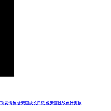
男孩表情包
像素画成长日记
像素画挑战色计男孩
图