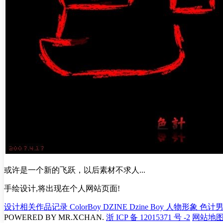
或许是一个新的飞跃，以后素材不求人...
手绘设计,将出现在个人网站页面!
设计相关作品记录
ColorBoy
DZINE
Dzine Boy 人物形象
色计
POWERED BY
MR.XCHAN.
浙 ICP 备 12015371 号 -2
网站地