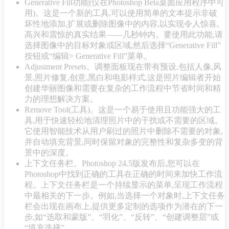
Generative Fill功能(仅在Photoshop Beta桌面应用程序中可
用)。这是一个新的工具,可以使用简单的文本提示非破
坏性地添加,扩展或删除图像中的内容,以实现令人惊喜,
高兴和震惊的真实结果——几秒钟内。要使用此功能,请
选择图像中的目标对象或区域,然后选择“Generative Fill”
按钮或“编辑> Generative Fill”菜单。
Adjustment Presets。调整面板现在带有预设,包括人像,风
景,照片修复,创意,黑白和电影样式,这是照片编辑者开始
创建华丽图像和需要在复杂的工作流程中节省时间和精
力的理想解决方案。
Remove Tool(工具)。这是一个易于使用且功能强大的工
具,用于快速轻松地清理照片中的干扰或不需要的区域。
它使用智能技术从用户刷过的照片中删除不需要的对象,
并自动填充背景,同时保留对象的完整性和复杂多变的背
景中的深度。
上下文任务栏。Photoshop 24.5版发布后,您可以在
Photoshop中找到正确的工具在正确的时间来加快工作流
程。上下文任务栏是一个持续显示的菜单,呈现工作流程
中最相关的下一步。例如,当选择一个对象时,上下文任务
栏会出现在画布上,提供更多定制的选项作为潜在的下一
步,如“选取和蒙版”、“羽化”、“反转”、“创建调整层”或
“填充选择”。