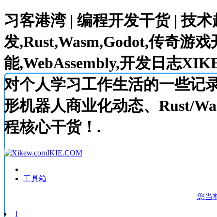
习客港湾 | 编程开发干货 | 技术
发,Rust,Wasm,Godot,传奇游戏
能,WebAssembly,开发日志XIKEW
对个人学习工作生活的一些记录,涵盖 
形机器人商业化动态、Rust/Wa
程核心干货！.
IKIE.COM
|
工具箱
您当
1