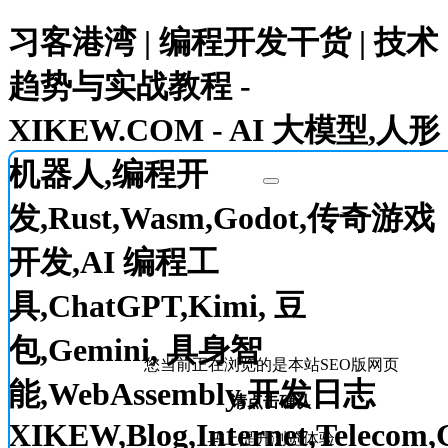
习客港湾 | 编程开发干货 | 技术
趋势与实战教程 -
XIKEW.COM - AI 大模型,人形
机器人,编程开
发,Rust,Wasm,Godot,传奇游戏
开发,AI 编程工
具,ChatGPT,Kimi, 豆
包,Gemini, 具身智
您当前正在浏览的是本站SEO版网页
能,WebAssembly,开发日志
请点击确认
XIKEW,Blog,Internet,Telecom,
马上提升浏览体验