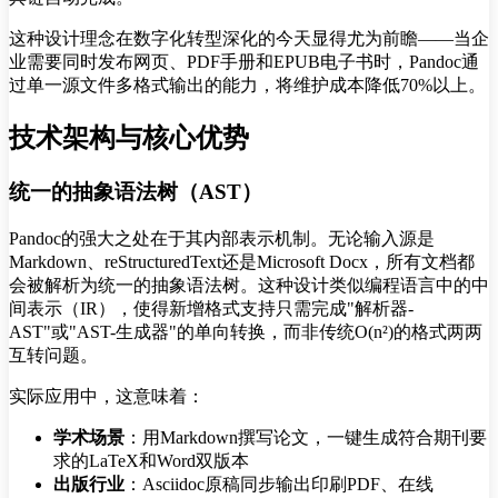
这种设计理念在数字化转型深化的今天显得尤为前瞻——当企
业需要同时发布网页、PDF手册和EPUB电子书时，Pandoc通
过单一源文件多格式输出的能力，将维护成本降低70%以上。
技术架构与核心优势
统一的抽象语法树（AST）
Pandoc的强大之处在于其内部表示机制。无论输入源是
Markdown、reStructuredText还是Microsoft Docx，所有文档都
会被解析为统一的抽象语法树。这种设计类似编程语言中的中
间表示（IR），使得新增格式支持只需完成"解析器-
AST"或"AST-生成器"的单向转换，而非传统O(n²)的格式两两
互转问题。
实际应用中，这意味着：
学术场景
：用Markdown撰写论文，一键生成符合期刊要
求的LaTeX和Word双版本
出版行业
：Asciidoc原稿同步输出印刷PDF、在线